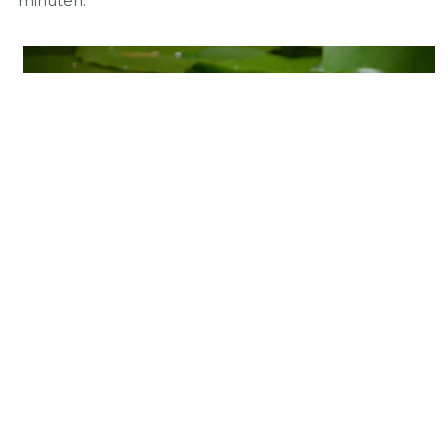
minuten. 
Mindfulness
Wie verlangt er niet naar meer innerlijke rust? De 
veelheid aan dingen die gedaan moeten worden, aan 
verwachtingen, aan oordelen, aan zorgen, kunnen 
voor behoorlijk wat onrust zorgen in je hoofd en in je 