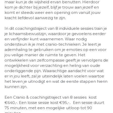
maar kun je de wijsheid ervan benutten. Hierdoor 
kom je dichter bij jezelf, blijf je trouw aan jezelf en 
komt er steeds weer een opening om vanuit jouw 
kracht liefdevol aanwezig te zijn.
In dit coachingstraject van 8 individuele sessies train je 
je lichaamsbewustzijn, waardoor je gevoelens eerder 
en verfijnder kunt waarnemen. Waar nodig 
ondersteun ik je met cranio-technieken. Je leert je 
ademhaling te gebruiken om je emoties op een voor 
jou veilige manier de ruimte te geven. Het 
ontwikkelen van zelfcompassie geeft je vervolgens de 
mogelijkheid voor verzachting en heling van oude 
onderliggende pijn. Waarachtige aandacht voor wat 
er in jou leeft, zal je uiteindelijk laten voelen waartoe 
het leven je uitnodigt en wat de eerste stappen hierin 
kunnen zijn.
Een Cranio & coachingstraject van 8 sessies  kost 
€640,-. Een losse sessie kost €95,-..  Een sessie duurt 
75 minuten, met een mogelijke uitloop tot 90 